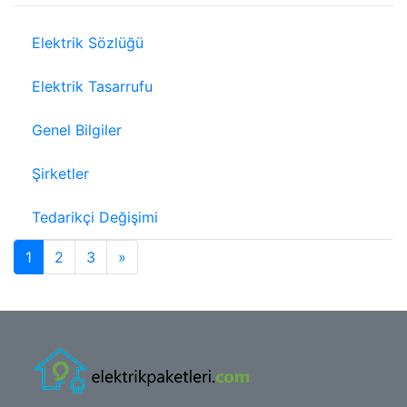
Elektrik Sözlüğü
Elektrik Tasarrufu
Genel Bilgiler
Şirketler
Tedarikçi Değişimi
Sonraki sayfa
1
2
3
»